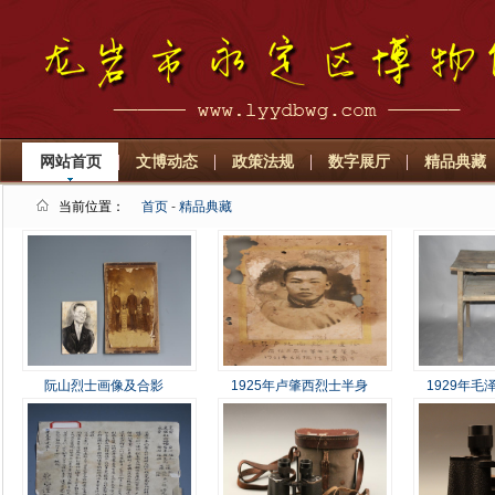
网站首页
文博动态
政策法规
数字展厅
精品典藏
当前位置：
首页
-
精品典藏
阮山烈士画像及合影
1925年卢肇西烈士半身
1929年毛