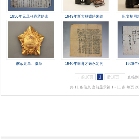
1950年元旦张鼎丞给永
1949年斯大林赠给朱德
阮文炳同
解放勋章、徽章
1940年谢育才致永定县
1926
←前10页
1
后10页→
直接到
共 11 条信息 当前显示第 1 - 11 条 每页 2